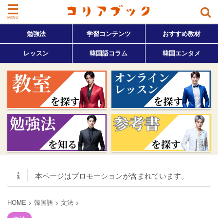
勉強法
学習コンテンツ
おすすめ教材
レッスン
韓国語コラム
韓国エンタメ
本ページはプロモーションが含まれています。
HOME
>
韓国語
>
文法
>