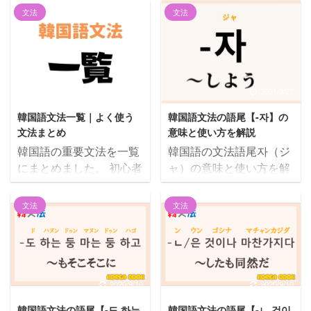
悩む人 韓国語の「겠」っ
ていきます！ 使い方がわ
文法
文法
てどういう意味なの？使
かる例文も用意していま
い方がわかるように教え
す。 それでは一緒に見て
てほしい。 こんにちは、
いきましょう！ この記事
じゅにょんです。 今回は
の内容1 【-아서/-어서/-해
韓国語文法語尾の「겠」
서】の意味と活用ルール
2022/10/14
2021/9/27
の意味と使い方を解説し
1.1 意味1.2 活用ルール2
韓国語文法一覧｜よく使う
韓国語文法の語尾【-자】の
ます。 日常会話でも非常
【-아서/-어서/-해서】の
文法まとめ
意味と使い方を解説
によく出てくるハングル
活用例3 【-아서/-어서/-해
韓国語の重要文法を一覧
韓国語の文法語尾자（ジ
文字なので、例文も見な
서】の使い方がわかる例
にまとめました。 初心者
ャ）の意味と使い方を解
がら使い方を理解しまし
文3.1 意味①の例文3.2 意
向けに文法の基本をまと
説します。 意味と使い方
ょう！ この記事の内容1
味②の例文4 고との違い
めた下記もあわせてご参
が理解できるようによく
「겠」の意味は４つ1.1
【-아서/-어서/-해서】の
文法
文法
考ください。 この記事の
使う例文を用意しました
意味1：意思や意図を表
意味と活用ルール 【-아
内容1 韓国語の敬語1.1
ので、あわせてご覧くだ
す1.2 意味2：近い未来を
서/-어서/-해서】の意味と
ハムニダ体（韓国語の丁
さい。 この記事の内容1
表す1.3 意味3：推測を表
活用ルールは下記の通
寧語①）1.2 ヘヨ体（韓
韓国語文法の語尾【-자】
す1.4 意味4：意味1～3以
り。 意味 韓国語文法の
国語の丁寧語②）2 過去
の意味と使い方2 【-자】
2020/9/10
2020/9/10
外の意味2 「겠」を使っ
語尾「-아 ...
形3 否定形4 尊敬語5 韓
を使った例文・フレーズ
た例文2.1 지금 가면 낮에
韓国語文法の語尾【-도 하는
韓国語文法の語尾【-ㄴ 것이