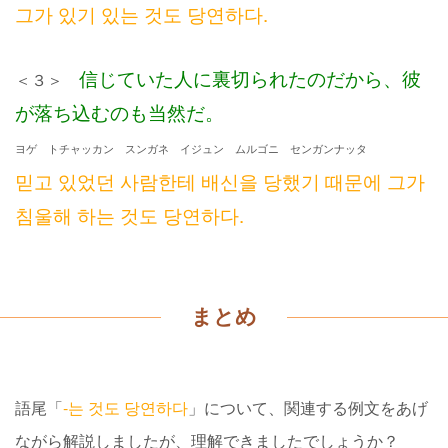
그가 있기 있는 것도 당연하다.
信じていた人に裏切られたのだから、彼
＜３＞
が落ち込むのも当然だ。
ヨゲ トチャッカン スンガネ イジュン ムルゴニ センガンナッタ
믿고 있었던 사람한테 배신을 당했기 때문에 그가
침울해 하는 것도 당연하다.
まとめ
語尾「
-는 것도 당연하다
」について、
関連する例文をあげ
ながら解説しましたが、理解できましたでしょうか？