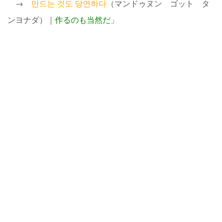
→
만드는 것도 당연하다
（マンドゥヌン ゴット タ
ンヨナダ）｜
作るのも当然だ
」