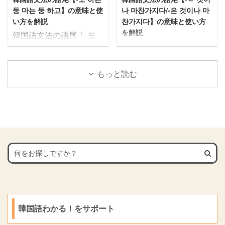
国語の動詞6 韓国語の形
2.1 １．사귀자（サグィ
도착하겠어요.2.2 언젠가
둥 마는 둥 하고】の意味と使
나 마찬가지다/-은 것이나 마
容詞7 韓国語の助詞8 韓
ジャ）2.2 ２．밥 먹자
연락 오겠지. ...
い方を解説
찬가지다】の意味と使い方
国語の副詞9 韓国語の接
（パン モッチャ）2.3
を解説
韓国語文法の語尾「-도
続詞10 韓国語の数詞11
３．저쪽으로 가자（チ
韓国語文法の語尾「-ㄴ
하는 둥 마는 둥 하고」を
韓国語の語尾11.1 現在進
ョ チョグロ カジャ）
것이나 마찬가지다/-은 것
詳しく解説していきま
行形11.2 願望を表す 韓
2.4 ４．공부 하자（コン
이나 마찬가지다」を詳し
す。
もっと読む
国語の敬語 ハムニダ体
ブ ハジャ）2.5 ５．빨
く解説していきます。
意味と使い方が理解でき
（韓国語の丁寧語①） ハ
리 자자（パウリ チャジ
意味と使い方が理解でき
るようによく使う例文を
ムニダ体とは、「합니다
ャ）2.6 ６．이따 보자
るようによく使う例文を
用意しました。
（ハムニダ）」のように
（イッタ ポジャ）2.7
用意しました。
最後まで読み進めると理
語尾に「ㅂ니다（ムニ ...
７．천천히 걷자（チョン
最後まで読み進めると理
解も深まりますので、ぜ
チ ...
解も深まりますので、ぜ
ひご覧ください。
ひご覧ください。
韓国語わかる！をサポート