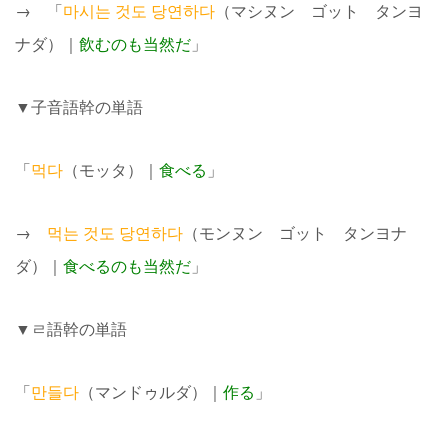
→ 「
마시는 것도 당연하다
（マシヌン ゴット タンヨ
ナダ）｜
飲むのも当然だ
」
▼子音語幹の単語
「
먹다
（モッタ）｜
食べる
」
→
먹는 것도 당연하다
（モンヌン ゴット タンヨナ
ダ）｜
食べるのも当然だ
」
▼ㄹ語幹の単語
「
만들다
（マンドゥルダ）｜
作る
」