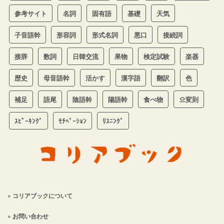
参考サイト
名詞
固有語
基礎
天気
子音語幹
形容詞
形式名詞
悪口
接続詞
接辞
数詞
日韓交流
果物
検定試験
楽器
歴史
母音語幹
活かす
漢字語
翻訳
色
補足
語尾
陰語幹
陽語幹
食べ物
으変則
ｽﾋﾟｰｷﾝｸﾞ
ﾓﾁﾍﾞｰｼｮﾝ
ﾘｽﾆﾝｸﾞ
» コリアブックについて
» お問い合わせ