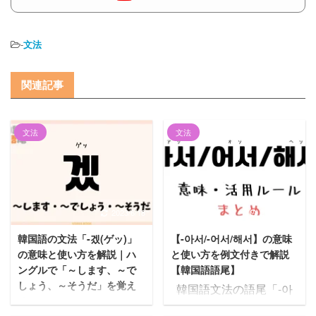
-
文法
関連記事
文法
文法
2023/6/18
2022/10/16
韓国語の文法「-겠(ゲッ)」
【-아서/-어서/해서】の意味
の意味と使い方を解説｜ハ
と使い方を例文付きで解説
ングルで「～します、～で
【韓国語語尾】
しょう、～そうだ」を覚え
韓国語文法の語尾「-아
る
서/-어서/-해서」を解説し