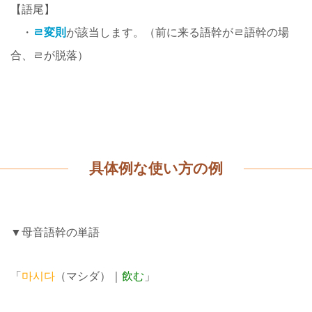
【語尾】
・
ㄹ変則
が該当します。（前に来る語幹がㄹ語幹の場
合、ㄹが脱落）
具体例な使い方の例
▼母音語幹の単語
「
마시다
（マシダ）｜
飲む
」