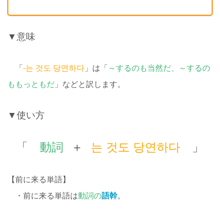
▼意味
「
-는 것도 당연하다
」は「
～するのも当然だ、～するの
ももっともだ
」などと訳します。
▼使い方
「
動詞
＋
는 것도 당연하다
」
【前に来る単語】
・前に来る単語は
動詞の
語幹
。