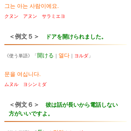
그는 아는 사람이에요.
クヌン アヌン サラミエヨ
＜例文５＞
ドアを開けられました。
開ける
열다
《使う単語》「
｜
｜
ヨルダ
」
문을 여십니다.
ムヌル ヨシンミダ
＜例文６＞
彼は話が長いから電話しない
方がいいですよ。