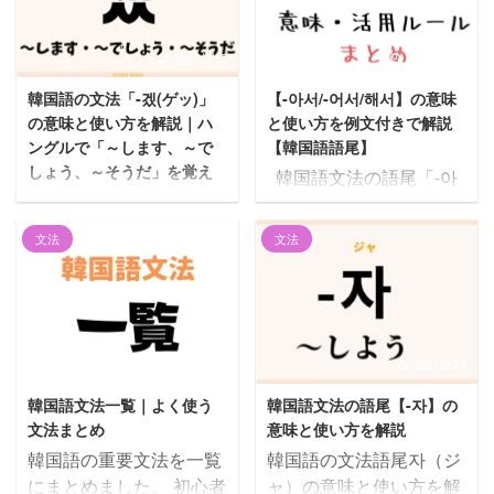
2023/6/18
2022/10/16
韓国語の文法「-겠(ゲッ)」
【-아서/-어서/해서】の意味
の意味と使い方を解説｜ハ
と使い方を例文付きで解説
ングルで「～します、～で
【韓国語語尾】
しょう、～そうだ」を覚え
韓国語文法の語尾「-아
る
서/-어서/-해서」を解説し
悩む人 韓国語の「겠」っ
ていきます！ 使い方がわ
文法
文法
てどういう意味なの？使
かる例文も用意していま
い方がわかるように教え
す。 それでは一緒に見て
てほしい。 こんにちは、
いきましょう！ この記事
じゅにょんです。 今回は
の内容1 【-아서/-어서/-해
韓国語文法語尾の「겠」
서】の意味と活用ルール
2022/10/14
2021/9/27
の意味と使い方を解説し
1.1 意味1.2 活用ルール2
韓国語文法一覧｜よく使う
韓国語文法の語尾【-자】の
ます。 日常会話でも非常
【-아서/-어서/-해서】の
文法まとめ
意味と使い方を解説
によく出てくるハングル
活用例3 【-아서/-어서/-해
韓国語の重要文法を一覧
韓国語の文法語尾자（ジ
文字なので、例文も見な
서】の使い方がわかる例
にまとめました。 初心者
ャ）の意味と使い方を解
がら使い方を理解しまし