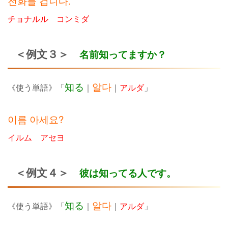
전화를 겁니다.
チョナルル コンミダ
＜例文３＞
名前知ってますか？
知る
알다
《使う単語》「
｜
｜
アルダ
」
이름 아세요?
イルム アセヨ
＜例文４＞
彼は知ってる人です。
知る
알다
《使う単語》「
｜
｜
アルダ
」