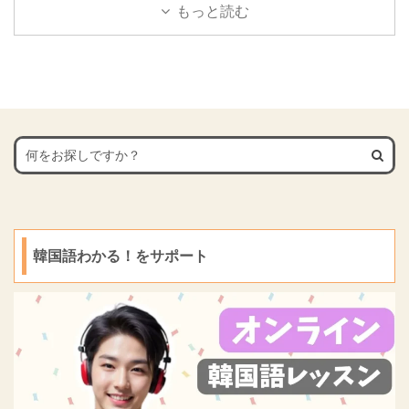
이나 마찬가지다」を詳し
意味と使い方が理解でき
もっと読む
ブ ハジャ）2.5 ５．빨
く解説していきます。
るようによく使う例文を
리 자자（パウリ チャジ
意味と使い方が理解でき
用意しました。
ャ）2.6 ６．이따 보자
るようによく使う例文を
最後まで読み進めると理
（イッタ ポジャ）2.7
用意しました。
解も深まりますので、ぜ
７．천천히 걷자（チョン
最後まで読み進めると理
ひご覧ください。
チ ...
解も深まりますので、ぜ
ひご覧ください。
韓国語わかる！をサポート