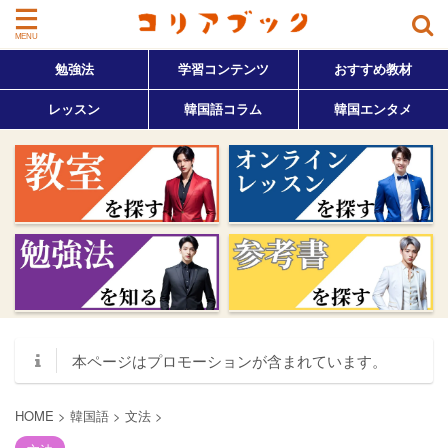
勉強法
学習コンテンツ
おすすめ教材
レッスン
韓国語コラム
韓国エンタメ
本ページはプロモーションが含まれています。
HOME
>
韓国語
>
文法
>