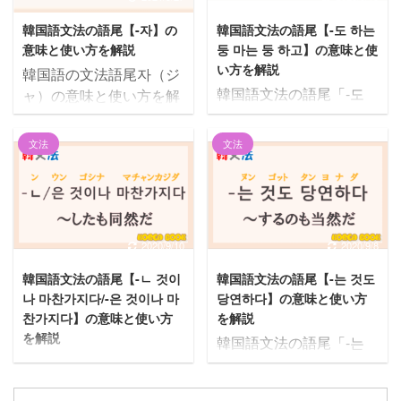
の意味と使い方を解説し
形3 否定形4 尊敬語5 韓
韓国語文法の語尾【-자】の
韓国語文法の語尾【-도 하는
ます。 日常会話でも非常
国語の動詞6 韓国語の形
意味と使い方を解説
둥 마는 둥 하고】の意味と使
によく出てくるハングル
容詞7 韓国語の助詞8 韓
い方を解説
韓国語の文法語尾자（ジ
文字なので、例文も見な
国語の副詞9 韓国語の接
韓国語文法の語尾「-도
ャ）の意味と使い方を解
がら使い方を理解しまし
続詞10 韓国語の数詞11
하는 둥 마는 둥 하고」を
説します。 意味と使い方
ょう！ この記事の内容1
韓国語の語尾11.1 現在進
詳しく解説していきま
が理解できるようによく
「겠」の意味は４つ1.1
文法
文法
行形11.2 願望を表す 韓
す。
使う例文を用意しました
意味1：意思や意図を表
国語の敬語 ハムニダ体
意味と使い方が理解でき
ので、あわせてご覧くだ
す1.2 意味2：近い未来を
（韓国語の丁寧語①） ハ
るようによく使う例文を
さい。 この記事の内容1
表す1.3 意味3：推測を表
ムニダ体とは、「합니다
用意しました。
韓国語文法の語尾【-자】
す1.4 意味4：意味1～3以
（ハムニダ）」のように
最後まで読み進めると理
の意味と使い方2 【-자】
2020/9/10
2020/9/8
外の意味2 「겠」を使っ
語尾に「ㅂ니다（ムニ ...
解も深まりますので、ぜ
を使った例文・フレーズ
た例文2.1 지금 가면 낮에
韓国語文法の語尾【-ㄴ 것이
韓国語文法の語尾【-는 것도
ひご覧ください。
2.1 １．사귀자（サグィ
도착하겠어요.2.2 언젠가
나 마찬가지다/-은 것이나 마
당연하다】の意味と使い方
ジャ）2.2 ２．밥 먹자
연락 오겠지. ...
찬가지다】の意味と使い方
を解説
（パン モッチャ）2.3
を解説
韓国語文法の語尾「-는
３．저쪽으로 가자（チ
韓国語文法の語尾「-ㄴ
것도 당연하다」を詳しく
ョ チョグロ カジャ）
것이나 마찬가지다/-은 것
解説していきます。
2.4 ４．공부 하자（コン