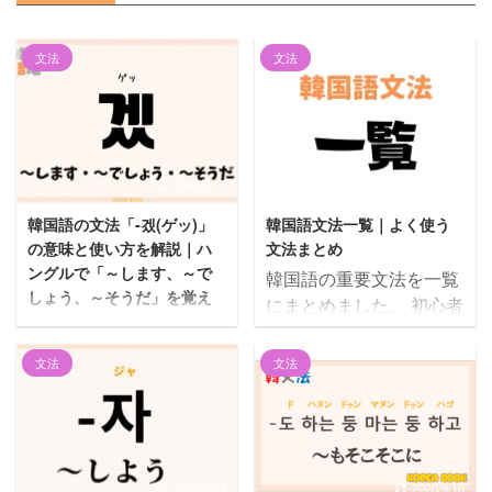
文法
文法
2023/6/18
2022/10/14
韓国語の文法「-겠(ゲッ)」
韓国語文法一覧｜よく使う
の意味と使い方を解説｜ハ
文法まとめ
ングルで「～します、～で
韓国語の重要文法を一覧
しょう、～そうだ」を覚え
にまとめました。 初心者
る
向けに文法の基本をまと
悩む人 韓国語の「겠」っ
めた下記もあわせてご参
文法
文法
てどういう意味なの？使
考ください。 この記事の
い方がわかるように教え
内容1 韓国語の敬語1.1
てほしい。 こんにちは、
ハムニダ体（韓国語の丁
じゅにょんです。 今回は
寧語①）1.2 ヘヨ体（韓
韓国語文法語尾の「겠」
国語の丁寧語②）2 過去
2021/9/27
2020/9/10