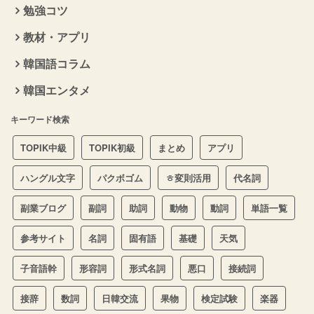
勉強コツ
教材・アプリ
韓国語コラム
韓国エンタメ
キーワード検索
TOPIK中級
TOPIK初級
まとめ
アプリ
ハングル文字
パクボゴム
ㅎ変則活用
代名詞
副業ブログ
副詞
助詞
動物
動詞
単語一覧
参考サイト
名詞
固有語
基礎
天気
子音語幹
形容詞
形式名詞
悪口
接続詞
接辞
数詞
日韓交流
果物
検定試験
楽器