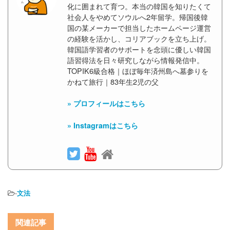
化に囲まれて育つ。本当の韓国を知りたくて
社会人をやめてソウルへ2年留学。帰国後韓
国の某メーカーで担当したホームページ運営
の経験を活かし、コリアブックを立ち上げ。
韓国語学習者のサポートを念頭に優しい韓国
語習得法を日々研究しながら情報発信中。
TOPIK6級合格｜ほぼ毎年済州島へ墓参りを
かねて旅行｜83年生2児の父
» プロフィールはこちら
» Instagramはこちら
-
文法
関連記事