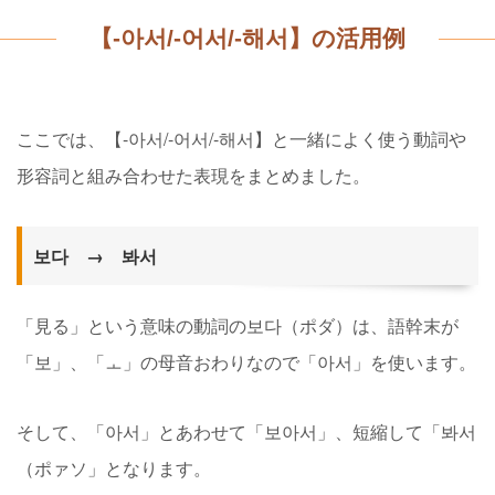
【-아서/-어서/-해서】の活用例
ここでは、【-아서/-어서/-해서】と一緒によく使う動詞や
形容詞と組み合わせた表現をまとめました。
보다 → 봐서
「見る」という意味の動詞の보다（ポダ）は、語幹末が
「보」、「ㅗ」の母音おわりなので「아서」を使います。
そして、「아서」とあわせて「보아서」、短縮して「봐서
（ポァソ」となります。