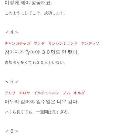
이렇게 해야 성공해요
.
このようにしてこそ、成功します。
＜４＞
チャンガチャガ マナヤ サンシンミョンド アンデッソ
참가자가 많아야 ３０명도 안 됐어
.
参加者が多くても３０人もいない。
＜５＞
アムリ キロヤ イルチュイルン ノム キルダ
아무리 길어야 일주일은 너무 길다
.
いくら長くても、一週間は長すぎる。
＜６＞