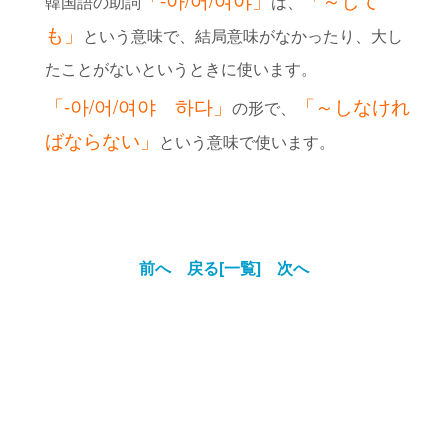
「-아/어/여야」
「～して
韓国語の助詞
は、
も
」
という意味で、結局意味がなかったり、大し
たことがないというときに使います。
「-아/어/여야 하다」
「～しなけれ
の形で、
ばならない
」
という意味で使います。
前へ
戻る[一覧]
次へ