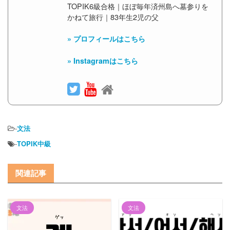
TOPIK6級合格｜ほぼ毎年済州島へ墓参りを
かねて旅行｜83年生2児の父
» プロフィールはこちら
» Instagramはこちら
-
文法
-
TOPIK中級
関連記事
文法
文法