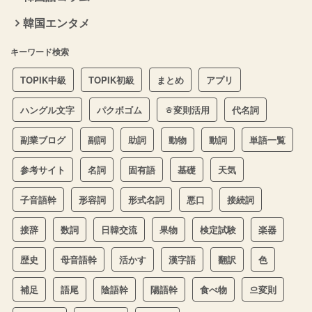
韓国エンタメ
キーワード検索
TOPIK中級
TOPIK初級
まとめ
アプリ
ハングル文字
パクボゴム
ㅎ変則活用
代名詞
副業ブログ
副詞
助詞
動物
動詞
単語一覧
参考サイト
名詞
固有語
基礎
天気
子音語幹
形容詞
形式名詞
悪口
接続詞
接辞
数詞
日韓交流
果物
検定試験
楽器
歴史
母音語幹
活かす
漢字語
翻訳
色
補足
語尾
陰語幹
陽語幹
食べ物
으変則