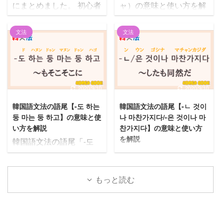
にまとめました。 初心者
ャ）の意味と使い方を解
がら使い方を理解しまし
文3.1 意味①の例文3.2 意
向けに文法の基本をまと
説します。 意味と使い方
ょう！ この記事の内容1
味②の例文4 고との違い
めた下記もあわせてご参
が理解できるようによく
「겠」の意味は４つ1.1
【-아서/-어서/-해서】の
文法
文法
考ください。 この記事の
使う例文を用意しました
意味1：意思や意図を表
意味と活用ルール 【-아
内容1 韓国語の敬語1.1
ので、あわせてご覧くだ
す1.2 意味2：近い未来を
서/-어서/-해서】の意味と
ハムニダ体（韓国語の丁
さい。 この記事の内容1
表す1.3 意味3：推測を表
活用ルールは下記の通
寧語①）1.2 ヘヨ体（韓
韓国語文法の語尾【-자】
す1.4 意味4：意味1～3以
り。 意味 韓国語文法の
国語の丁寧語②）2 過去
の意味と使い方2 【-자】
2020/9/10
2020/9/10
外の意味2 「겠」を使っ
語尾「-아 ...
形3 否定形4 尊敬語5 韓
を使った例文・フレーズ
た例文2.1 지금 가면 낮에
韓国語文法の語尾【-도 하는
韓国語文法の語尾【-ㄴ 것이
国語の動詞6 韓国語の形
2.1 １．사귀자（サグィ
도착하겠어요.2.2 언젠가
둥 마는 둥 하고】の意味と使
나 마찬가지다/-은 것이나 마
容詞7 韓国語の助詞8 韓
ジャ）2.2 ２．밥 먹자
연락 오겠지. ...
い方を解説
찬가지다】の意味と使い方
国語の副詞9 韓国語の接
（パン モッチャ）2.3
を解説
韓国語文法の語尾「-도
続詞10 韓国語の数詞11
３．저쪽으로 가자（チ
韓国語文法の語尾「-ㄴ
하는 둥 마는 둥 하고」を
韓国語の語尾11.1 現在進
ョ チョグロ カジャ）
것이나 마찬가지다/-은 것
詳しく解説していきま
行形11.2 願望を表す 韓
2.4 ４．공부 하자（コン
이나 마찬가지다」を詳し
す。
もっと読む
国語の敬語 ハムニダ体
ブ ハジャ）2.5 ５．빨
く解説していきます。
意味と使い方が理解でき
（韓国語の丁寧語①） ハ
리 자자（パウリ チャジ
意味と使い方が理解でき
るようによく使う例文を
ムニダ体とは、「합니다
ャ）2.6 ６．이따 보자
るようによく使う例文を
用意しました。
（ハムニダ）」のように
（イッタ ポジャ）2.7