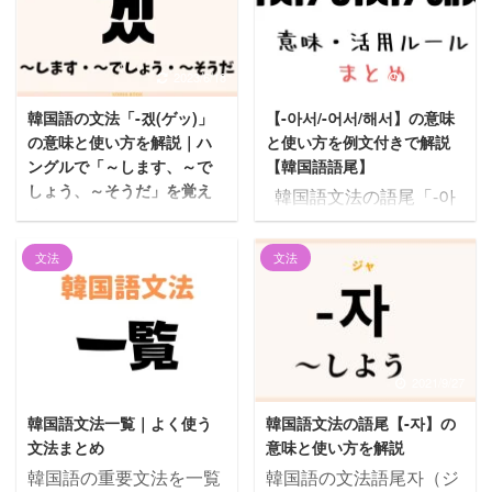
2023/6/18
2022/10/16
韓国語の文法「-겠(ゲッ)」
【-아서/-어서/해서】の意味
の意味と使い方を解説｜ハ
と使い方を例文付きで解説
ングルで「～します、～で
【韓国語語尾】
しょう、～そうだ」を覚え
韓国語文法の語尾「-아
る
서/-어서/-해서」を解説し
悩む人 韓国語の「겠」っ
ていきます！ 使い方がわ
文法
文法
てどういう意味なの？使
かる例文も用意していま
い方がわかるように教え
す。 それでは一緒に見て
てほしい。 こんにちは、
いきましょう！ この記事
じゅにょんです。 今回は
の内容1 【-아서/-어서/-해
韓国語文法語尾の「겠」
서】の意味と活用ルール
2022/10/14
2021/9/27
の意味と使い方を解説し
1.1 意味1.2 活用ルール2
韓国語文法一覧｜よく使う
韓国語文法の語尾【-자】の
ます。 日常会話でも非常
【-아서/-어서/-해서】の
文法まとめ
意味と使い方を解説
によく出てくるハングル
活用例3 【-아서/-어서/-해
韓国語の重要文法を一覧
韓国語の文法語尾자（ジ
文字なので、例文も見な
서】の使い方がわかる例