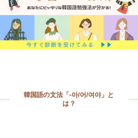
韓国語の文法「-아/어/여야」と
は？