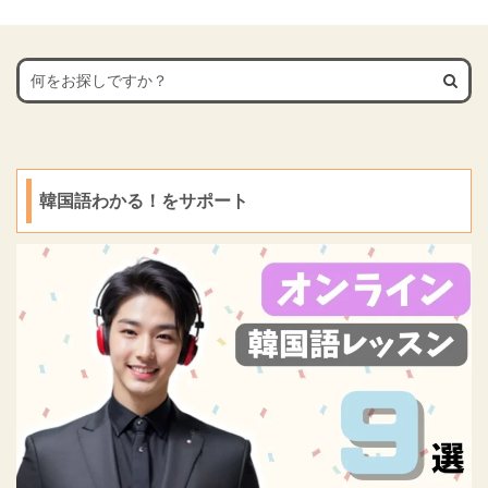
用意しました。
最後まで読み進めると理
語尾に「ㅂ니다（ムニ ...
７．천천히 걷자（チョン
最後まで読み進めると理
解も深まりますので、ぜ
チ ...
解も深まりますので、ぜ
ひご覧ください。
ひご覧ください。
韓国語わかる！をサポート