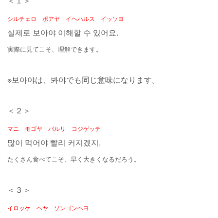
＜１＞
シルチェロ ポアヤ イヘハルス イッソヨ
실제로 보아야 이해할 수 있어요.
実際に見てこそ、理解できます。
※보아야は、봐야でも同じ意味になります。
＜２＞
マニ モゴヤ パルリ コジゲッチ
많이 먹어야 빨리 커지겠지.
たくさん食べてこそ、早く大きくなるだろう。
＜３＞
イロッケ ヘヤ ソンゴンヘヨ