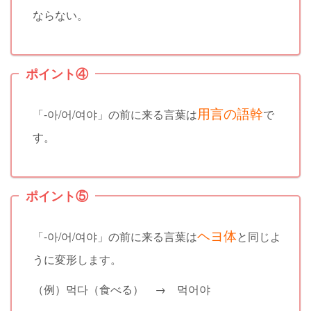
ならない。
ポイント④
用言の語幹
「-아/어/여야」の前に来る言葉は
で
す。
ポイント⑤
ヘヨ体
「-아/어/여야」の前に来る言葉は
と同じよ
うに変形します。
（例）먹다（食べる） → 먹어야