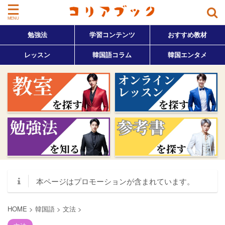
勉強法
学習コンテンツ
おすすめ教材
レッスン
韓国語コラム
韓国エンタメ
本ページはプロモーションが含まれています。
HOME
>
韓国語
>
文法
>