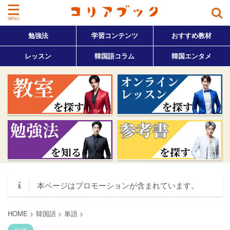
勉強法
学習コンテンツ
おすすめ教材
レッスン
韓国語コラム
韓国エンタメ
本ページはプロモーションが含まれています。
HOME
>
韓国語
>
単語
>