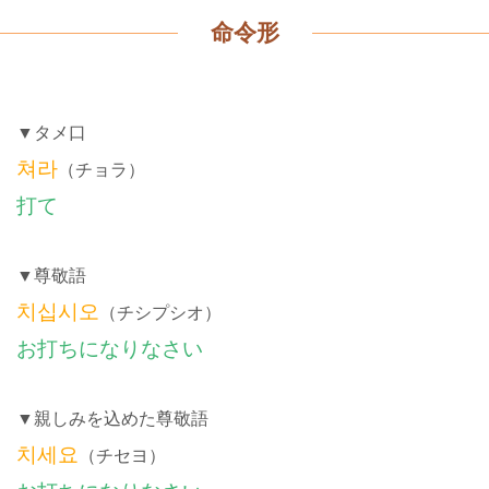
命令形
▼タメ口
쳐라
（チョラ）
打て
▼尊敬語
치십시오
（チシプシオ）
お打ちになりなさい
▼親しみを込めた尊敬語
치세요
（チセヨ）