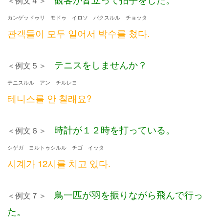
＜例文４＞
カンゲッドゥリ モドゥ イロソ パクスルル チョッタ
관객들이 모두 일어서 박수를 쳤다.
テニスをしませんか？
＜例文５＞
テニスルル アン チルレヨ
테니스를 안 칠래요?
時計が１２時を打っている。
＜例文６＞
シゲガ ヨルトゥシルル チゴ イッタ
시계가 12시를 치고 있다.
鳥一匹が羽を振りながら飛んで行っ
＜例文７＞
た。