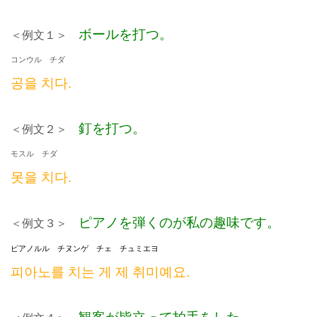
ボールを打つ。
＜例文１＞
コンウル チダ
공을 치다
.
釘を打つ。
＜例文２＞
モスル チダ
못을 치다.
ピアノを弾くのが私の趣味です。
＜例文３＞
ピアノルル チヌンゲ チェ チュミエヨ
피아노를 치는 게 제 취미예요.
観客が皆立って拍手をした。