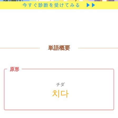
単語概要
原形
チダ
치다