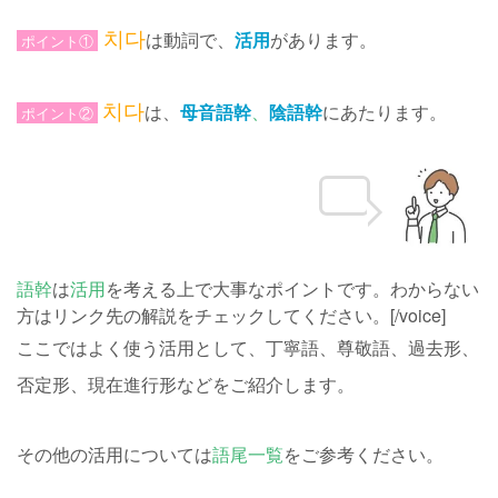
치다
は動詞で、
活用
があります。
ポイント①
치다
は、
母音語幹
、
陰語幹
にあたります。
ポイント②
語幹
は
活用
を考える上で大事なポイントです。わからない
方はリンク先の解説をチェックしてください。[/voice]
ここではよく使う活用として、丁寧語、尊敬語、過去形、
否定形、現在進行形などをご紹介します。
その他の活用については
語尾一覧
をご参考ください。