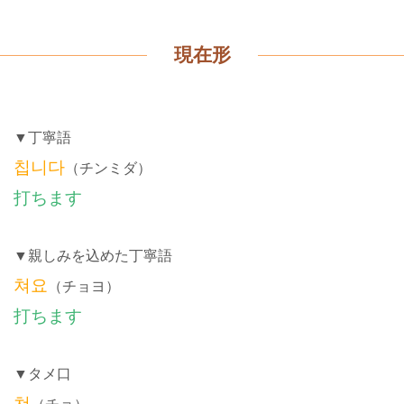
現在形
▼丁寧語
칩니다
（チンミダ）
打ちます
▼親しみを込めた丁寧語
쳐요
（チョヨ）
打ちます
▼タメ口
쳐
（チョ）