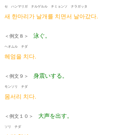
セ ハンマリガ ナルゲルル チミョンソ ナラガッタ
새 한마리가 날개를 치면서 날아갔다.
泳ぐ。
＜例文８＞
ヘオムル チダ
헤엄을 치다.
身震いする。
＜例文９＞
モンソリ チダ
몸서리 치다.
大声を出す。
＜例文１０＞
ソリ チダ