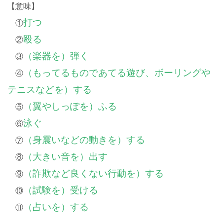
【意味】
打つ
①
殴る
②
（楽器を）弾く
③
（もってるものであてる遊び、ボーリングや
④
テニスなどを）する
（翼やしっぽを）ふる
⑤
泳ぐ
⑥
（身震いなどの動きを）する
⑦
（大きい音を）出す
⑧
（詐欺など良くない行動を）する
⑨
（試験を）受ける
⑩
（占いを）する
⑪