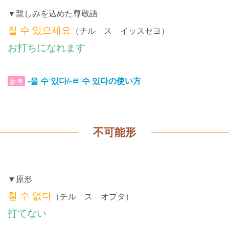
▼親しみを込めた尊敬語
칠 수 있으세요
（チル ス イッスセヨ）
お打ちになれます
-을 수 있다/-ㄹ 수 있다の使い方
参考
不可能形
▼原形
칠 수 없다
（チル ス オプタ）
打てない