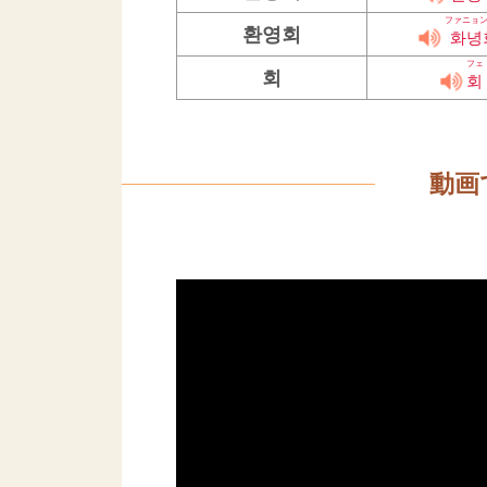
ファニョ
환영회
화녕
フェ
회
회
動画