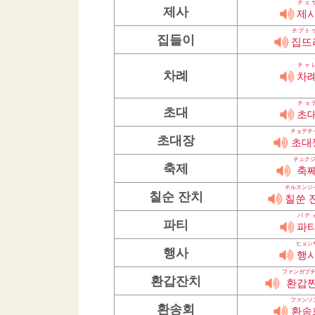
チェ
제사
제
チプト
집들이
집뜨
チャ
차례
차
チョ
초대
초
チョデチ
초대장
초대
チュク
축제
축
チルスンジ
칠순 잔치
칠쑨 
パテ
파티
파
ヒョン
행사
행
ファンガプ
환갑잔치
환갑
ファンソ
환송회
환송