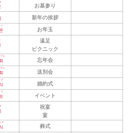
ョ
お墓参り
묘
新年の挨拶
배
トン
お年玉
똔
遠足
ン
풍
ピクニック
ンフェ
忘年会
회
ルフェ
送別会
회
シク
婚約式
식
トゥ
イベント
트
祝宴
チ
치
宴
シク
葬式
식