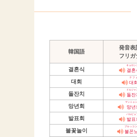
発音表
韓国語
フリガ
キョロン
결혼식
결혼
テフ
대회
대
ドルジャ
돌잔치
돌잔
マンニョ
망년회
망년
バルピョ
발표회
발표
ブルッコ
불꽃놀이
불꼰