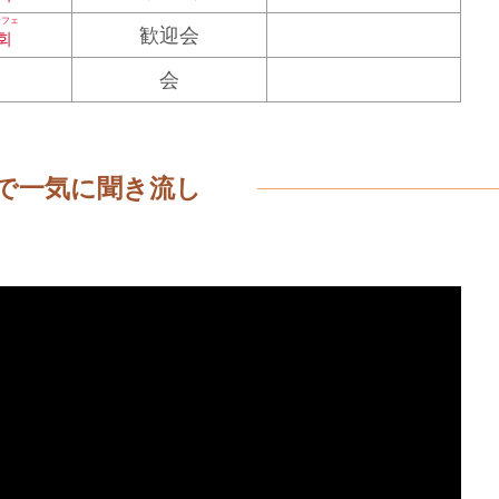
ンフェ
歓迎会
회
会
で一気に聞き流し