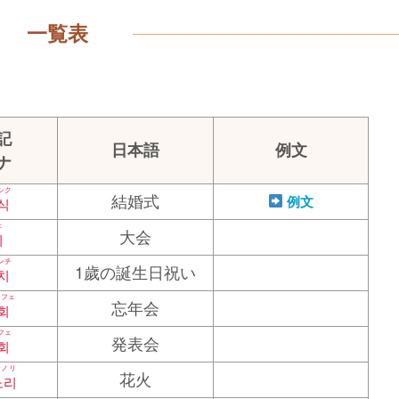
一覧表
記
日本語
例文
ナ
シク
結婚式
例文
식
ェ
大会
회
ンチ
1歲の誕生日祝い
치
ンフェ
忘年会
회
フェ
発表会
회
ンノリ
花火
노리