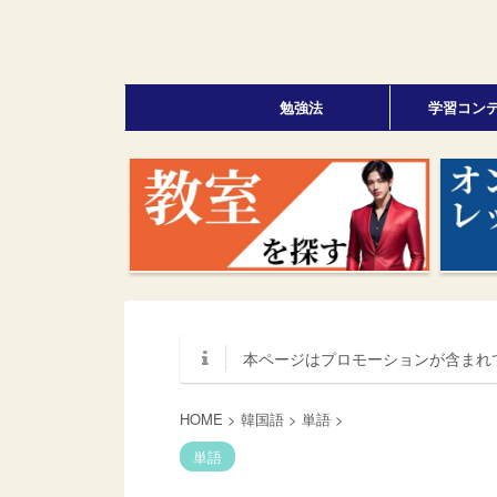
勉強法
学習コン
本ページはプロモーションが含まれ
HOME
>
韓国語
>
単語
>
単語