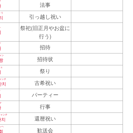
サ
法事
사
ゥリ
引っ越し祝い
리
祭祀(旧正月やお盆に
レ
례
行う)
デ
招待
대
ャン
招待状
짱
ジェ
祭り
쩨
ャンチ
古希祝い
잔치
ィ
パーティー
티
サ
行事
사
チャンチ
還暦祝い
짠치
ンヘ
歓送会
회