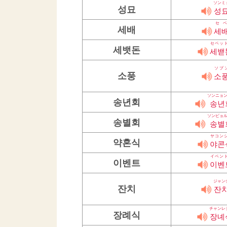
ソンミ
성묘
성
セベ
세배
세
セベッ
세뱃돈
세밷
ソプ
소풍
소
ソンニョ
송년회
송년
ソンビョ
송별회
송별
ヤコン
약혼식
야콘
イベン
이벤트
이벤
ジャン
잔치
잔
チャンレ
장례식
장녜