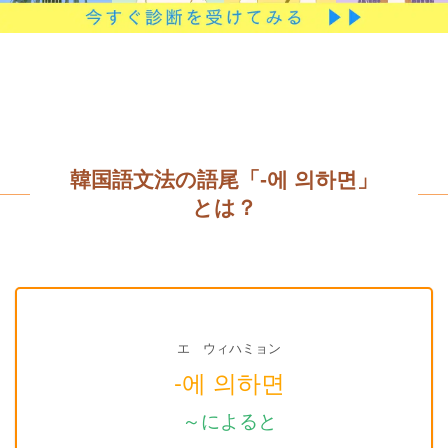
韓国語文法の語尾「-에 의하면」
とは？
エ ウィハミョン
-에 의하면
～によると