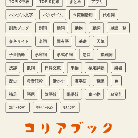
TOPIK中級
TOPIK初級
まとめ
アプリ
ハングル文字
パクボゴム
ㅎ変則活用
代名詞
副業ブログ
副詞
助詞
動物
動詞
単語一覧
参考サイト
名詞
固有語
基礎
天気
子音語幹
形容詞
形式名詞
悪口
接続詞
接辞
数詞
日韓交流
果物
検定試験
楽器
歴史
母音語幹
活かす
漢字語
翻訳
色
補足
語尾
陰語幹
陽語幹
食べ物
으変則
ｽﾋﾟｰｷﾝｸﾞ
ﾓﾁﾍﾞｰｼｮﾝ
ﾘｽﾆﾝｸﾞ