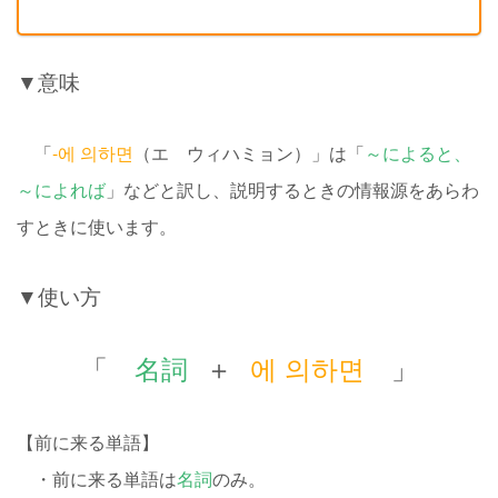
▼意味
「
-에 의하면
（エ ウィハミョン）」は「
～によると、
～によれば
」などと訳し、説明するときの情報源をあらわ
すときに使います。
▼使い方
「
名詞
＋
에 의하면
」
【前に来る単語】
・前に来る単語は
名詞
のみ。