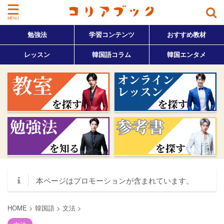
勉強法
学習コンテンツ
おすすめ教材
レッスン
韓国語コラム
韓国エンタメ
本ページはプロモーションが含まれています。
HOME
>
韓国語
>
文法
>