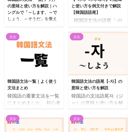
の意味と使い方を解説｜ハ
と使い方を例文付きで解説
ングルで「～します、～で
【韓国語語尾】
しょう、～そうだ」を覚え
韓国語文法の語尾「-아
る
서/-어서/-해서」を解説し
悩む人 韓国語の「겠」っ
ていきます！ 使い方がわ
文法
文法
てどういう意味なの？使
かる例文も用意していま
い方がわかるように教え
す。 それでは一緒に見て
てほしい。 こんにちは、
いきましょう！ この記事
じゅにょんです。 今回は
の内容1 【-아서/-어서/-해
韓国語文法語尾の「겠」
서】の意味と活用ルール
2022/10/14
2021/9/27
の意味と使い方を解説し
1.1 意味1.2 活用ルール2
韓国語文法一覧｜よく使う
韓国語文法の語尾【-자】の
ます。 日常会話でも非常
【-아서/-어서/-해서】の
文法まとめ
意味と使い方を解説
によく出てくるハングル
活用例3 【-아서/-어서/-해
韓国語の重要文法を一覧
韓国語の文法語尾자（ジ
文字なので、例文も見な
서】の使い方がわかる例
にまとめました。 初心者
ャ）の意味と使い方を解
がら使い方を理解しまし
文3.1 意味①の例文3.2 意
向けに文法の基本をまと
説します。 意味と使い方
ょう！ この記事の内容1
味②の例文4 고との違い
めた下記もあわせてご参
が理解できるようによく
「겠」の意味は４つ1.1
【-아서/-어서/-해서】の
文法
文法
考ください。 この記事の
使う例文を用意しました
意味1：意思や意図を表
意味と活用ルール 【-아
内容1 韓国語の敬語1.1
ので、あわせてご覧くだ