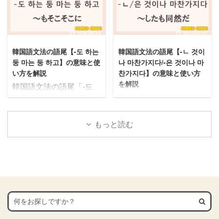
す1.2 意味2：近い未来を
서/-어서/-해서】の意味と
ハムニダ体（韓国語の丁
さい。 この記事の内容1
表す1.3 意味3：推測を表
活用ルールは下記の通
寧語①）1.2 ヘヨ体（韓
韓国語文法の語尾【-자】
す1.4 意味4：意味1～3以
り。 意味 韓国語文法の
国語の丁寧語②）2 過去
の意味と使い方2 【-자】
2020/9/10
2020/9/10
外の意味2 「겠」を使っ
語尾「-아 ...
形3 否定形4 尊敬語5 韓
を使った例文・フレーズ
た例文2.1 지금 가면 낮에
韓国語文法の語尾【-도 하는
韓国語文法の語尾【-ㄴ 것이
国語の動詞6 韓国語の形
2.1 １．사귀자（サグィ
도착하겠어요.2.2 언젠가
둥 마는 둥 하고】の意味と使
나 마찬가지다/-은 것이나 마
容詞7 韓国語の助詞8 韓
ジャ）2.2 ２．밥 먹자
연락 오겠지. ...
い方を解説
찬가지다】の意味と使い方
国語の副詞9 韓国語の接
（パン モッチャ）2.3
を解説
韓国語文法の語尾「-도
続詞10 韓国語の数詞11
３．저쪽으로 가자（チ
韓国語文法の語尾「-ㄴ
하는 둥 마는 둥 하고」を
韓国語の語尾11.1 現在進
ョ チョグロ カジャ）
것이나 마찬가지다/-은 것
詳しく解説していきま
行形11.2 願望を表す 韓
2.4 ４．공부 하자（コン
이나 마찬가지다」を詳し
す。
もっと読む
国語の敬語 ハムニダ体
ブ ハジャ）2.5 ５．빨
く解説していきます。
意味と使い方が理解でき
（韓国語の丁寧語①） ハ
리 자자（パウリ チャジ
意味と使い方が理解でき
るようによく使う例文を
ムニダ体とは、「합니다
ャ）2.6 ６．이따 보자
るようによく使う例文を
用意しました。
（ハムニダ）」のように
（イッタ ポジャ）2.7
用意しました。
最後まで読み進めると理
語尾に「ㅂ니다（ムニ ...
７．천천히 걷자（チョン
最後まで読み進めると理
解も深まりますので、ぜ
チ ...
解も深まりますので、ぜ
ひご覧ください。
ひご覧ください。