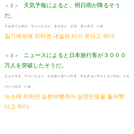
天気予報によると、明日雨が降るそう
＜２＞
だ。
イルギイェボエ ウィハミョン ネイルン ピガ オンダゴ ハダ
일기예보에 의하면 내일은 비가 온다고 하다.
ニュースによると日本旅行客が３０００
＜３＞
万人を突破したそうだ。
ニュースエ ウィハミョン イルボンヨヘンケギ サムチョンマンミョンウル トル
パヘッタゴ ハダ
뉴스에 의하면 일본여행객이 삼천만명을 돌파했
다고 하다.