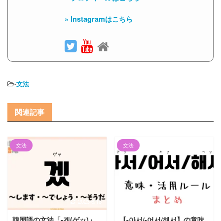
» Instagramはこちら
-
文法
関連記事
文法
文法
2023/6/18
2022/10/16
韓国語の文法「-겠(ゲッ)」
【-아서/-어서/해서】の意味