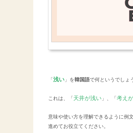
浅い
「
」を
で何というでしょ
韓国語
天井が浅い
考え
これは、「
」、「
意味や使い方を理解できるように例
進めてお役立てください。