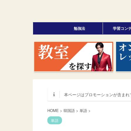
勉強法
学習コン
本ページはプロモーションが含まれ
HOME
>
韓国語
>
単語
>
単語