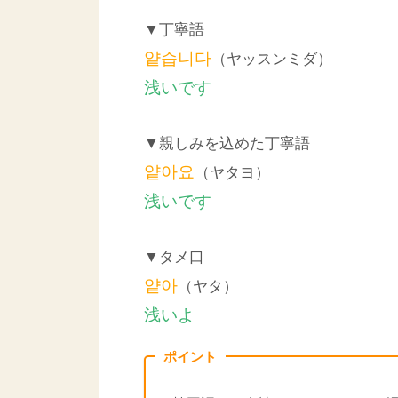
▼丁寧語
얕습니다
（ヤッスンミダ）
浅いです
▼親しみを込めた丁寧語
얕아요
（ヤタヨ）
浅いです
▼タメ口
얕아
（ヤタ）
浅いよ
ポイント