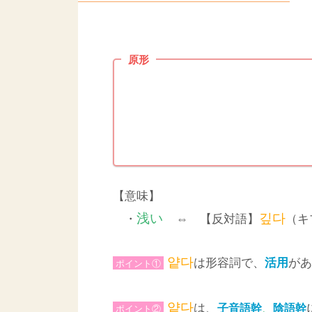
原形
【意味】
浅い
깊다
・
⇔ 【反対語】
（
얕다
は形容詞で、
があ
活用
ポイント①
얕
다
は、
子音語幹
、
陰語幹
ポイント②