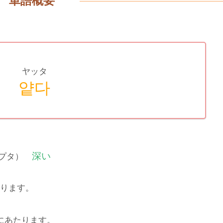
単語概要
ヤッタ
얕다
深い
キプタ）
ります。
にあたります。