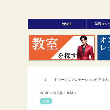
勉強法
学習コン
本ページはプロモーションが含まれ
HOME
>
韓国語
>
単語
>
単語