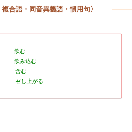
・複合語・同音異義語・慣用句〉
飲む
ダ
飲み込む
キダ
含む
ムダ
召し上がる
シダ