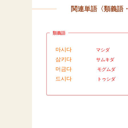
関連単語〈類義語
類義語
마시다
マシ
삼키다
サム
머금다
モグ
드시다
トゥ