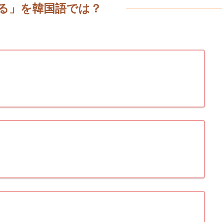
る
韓国語
」を
では？