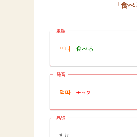
食べ
「
単語
먹다
食べる
発音
먹따
モッタ
品詞
動詞