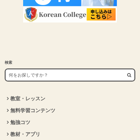
検索
教室・レッスン
無料学習コンテンツ
勉強コツ
教材・アプリ