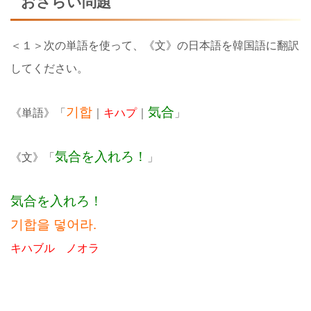
おさらい問題
＜１＞次の単語を使って、《文》の日本語を韓国語に翻訳
してください。
기합
気合
《単語》「
｜
キハプ
｜
」
気合を入れろ！
《文》「
」
気合を入れろ！
기합을 덯어라.
キハブル ノオラ