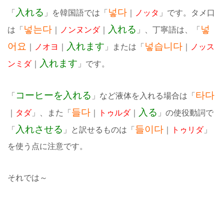
入れる
넣다
「
」を韓国語では「
｜
ノッタ
」です。タメ口
넣는다
入れる
넣
は「
｜
ノンヌンダ
｜
」、丁寧語は、「
어요
入れます
넣습니다
｜
ノオヨ
｜
」または「
｜
ノッス
入れます
ンミダ
｜
」です。
コーヒーを入れる
타다
「
」など液体を入れる場合は「
들다
入る
｜
タダ
」、また「
｜
トゥルダ
｜
」の使役動詞で
入れさせる
들이다
「
」と訳せるものは「
｜
トゥリダ
」
を使う点に注意です。
それでは～