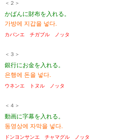
＜２＞
かばんに財布を入れる。
가방에 지갑을 넣다.
カバンエ チガブル ノッタ
＜３＞
銀行にお金を入れる。
은행에 돈을 넣다.
ウネンエ トヌル ノッタ
＜４＞
動画に字幕を入れる。
동영상에 자막을 넣다.
ドンヨンサンエ チャマグル ノッタ