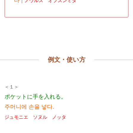
｜
ノウルス
オプスンミダ
例文・使い方
＜１＞
ポケットに手を入れる。
주머니에 손을 넣다.
ジュモニエ ソヌル ノッタ