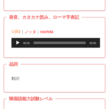
発音、カタカナ読み、ローマ字表記
너타
｜
ノッタ
｜
neohda
音
00:00
00:00
声
プ
レ
品詞
ー
ヤ
ー
動詞
韓国語能力試験レベル