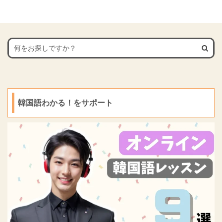
ャン 競技場 경복궁 경복
닭 닥ダッ 鶏
例文 동
꿍キョンボックン 景福宮
물 동물ドンムル 動物
경찰서 경찰써キョンチ
例文 돼지 돼지トェジ 豚
ャルソ 警察署 계단 계단
例文 말 말マル 馬
ケダン 階段 고등학교 고
例文 물고기 물꼬기ムル
등학꾜コドゥンハッキョ
コギ 魚 뱀 뱀ベム ヘビ
高校
例文 공원 공원コ
例文 새 새セ 鳥 새우
ンウォン 公園 공장 공장
새우セウ えび 소 소ソ
コンジャン 工場
例文
牛
例文 오리 오리オリ
韓国語わかる！をサポート
교실 교실キョシル 教室
鴨 코끼리 코끼리コキリ
교회 교회キョフェ 教会
象 토끼 토끼トキ う ...
例文 국립 궁 ...