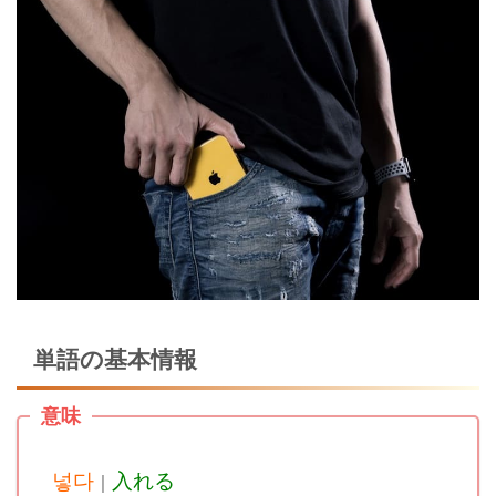
単語の基本情報
意味
넣다
入れる
｜