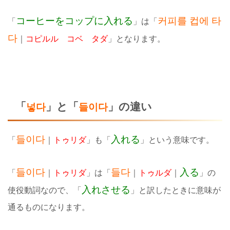
コーヒーをコップに入れる
커피를 컵에 타
「
」は「
다
｜
コピルル コベ タダ
」となります。
「
」と「
」の違い
넣다
들이다
들이다
入れる
「
｜
トゥリダ
」も「
」という意味です。
들이다
들다
入る
「
｜
トゥリダ
」は「
｜
トゥルダ
｜
」の
入れさせる
使役動詞なので、「
」と訳したときに意味が
通るものになります。