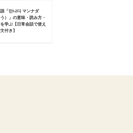
시다」は韓国語能力試験
ら学ぶ 「걸어오다」は韓国語
OPIK)初級レベルの単語で
能力試験(TOPIK)初級レベルの
語「만나다 マンナダ
 日常会話で使えるよう例
単語です。 日常会話で使える
会う）」の意味・読み方・
用意していますので、ぜひ
よう例文も用意していますの
音を学ぶ【日常会話で使え
まで読み進めてください。
で、ぜひ最後まで読み進めてく
例文付き】
語「계시다」の意味・読み
ださい。 韓国語「걸어오다」
発音を学ぶ 【계시다】動
の意味・読み方・発音を学ぶ
記事の内容
味（日本 ...
【걸어오다】動詞 ...
国語「만나다」の意味・読
・発音を学ぶ
만나다」を日常会話で使え
文から学ぶ
만나다」の語尾の活用を学