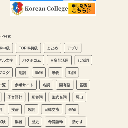
ード検索
IK中級
TOPIK初級
まとめ
アプリ
グル文字
パクボゴム
ㅎ変則活用
代名詞
ブログ
副詞
助詞
動物
動詞
一覧
参考サイト
名詞
固有語
基礎
子音語幹
形容詞
形式名詞
悪口
詞
接辞
数詞
日韓交流
果物
試験
楽器
歴史
母音語幹
活かす