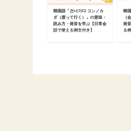
「고프다」は韓国語能力試験
「계
(TOPIK)初級レベルの単語で
(T
韓国語「건너가다 コンノカ
韓国
す。 日常会話で使えるよう例
す。
ダ（渡って行く）」の意味・
（
文も用意していますので、ぜひ
文も
読み方・発音を学ぶ【日常会
発
最後まで読み進めてください。
最後
話で使える例文付き】
る
韓国語「고프다」の意味・読み
韓国
方・発音を学ぶ 【고프다】形
方・
悩む人 韓国語で「渡って行
この
容詞 意味（日本語 ...
詞 意
く」って何ていうの？ 「건너
・韓
가다」は日本語でどういう意
み方
味？発音と読み方も知って日常
・「
会話で使えるようになりたい。
る例
今回はこういった疑問にお答え
・「
します。 この記事の内容 ・韓
ぶ
国語「건너가다」の意味・読み
方・発音を学ぶ ・「건너가
다」の日常会話で使える例文か
ら学ぶ 「건너가다」は韓国語
能力試験(TOPIK)初級レベルの
単語です。 日常会話で使える
よう例文も用意していますの
で、ぜひ最後まで読み進めてく
ださい。 韓国語「건너가다」
の意味・読み方・発音を学ぶ