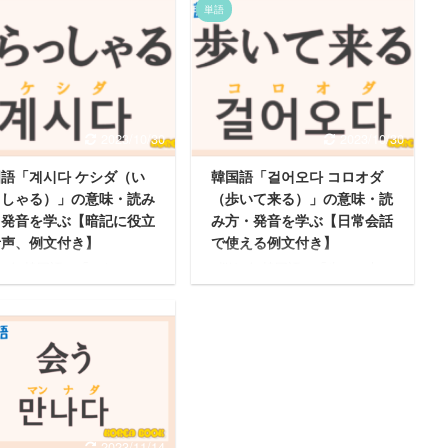
単語
2023/10/30
2023/10/30
語「계시다 ケシダ（い
韓国語「걸어오다 コロオダ
っしゃる）」の意味・読み
（歩いて来る）」の意味・読
・発音を学ぶ【暗記に役立
み方・発音を学ぶ【日常会話
音声、例文付き】
で使える例文付き】
人 韓国語で「いらっしゃ
悩む人 韓国語で「歩いて来
って何ていうの？ 「계시
る」って何ていうの？ 「걸어
は日本語でどういう意味？
오다」は日本語でどういう意
と読み方も知って日常会話
味？発音と読み方も知って日常
えるようになりたい。 今
会話で使えるようになりたい。
こういった疑問にお答えし
今回はこういった疑問にお答え
。 この記事の内容 ・韓国
します。 この記事の内容 ・韓
계시다」の意味・読み方・
国語「걸어오다」の意味・読み
を学ぶ ・「계시다」の日
方・発音を学ぶ ・「걸어오
話で使える例文から学ぶ
다」の日常会話で使える例文か
2023/11/14