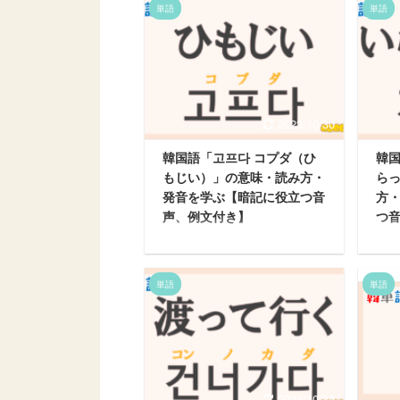
単語
単語
2023/10/30
韓国語「고프다 コプダ（ひ
韓国
もじい）」の意味・読み方・
ら
発音を学ぶ【暗記に役立つ音
方
声、例文付き】
つ
悩む人 韓国語で「ひもじい」
悩む
って何ていうの？ 「고프다」
る」
は日本語でどういう意味？発音
다」
単語
単語
と読み方も知って日常会話で使
発音
えるようになりたい。 今回は
で使
こういった疑問にお答えしま
回は
す。 この記事の内容 ・韓国語
ます
「고프다」の意味・読み方・発
語「
音を学ぶ ・「고프다」の日常
発音
会話で使える例文から学ぶ
常会
2023/10/30