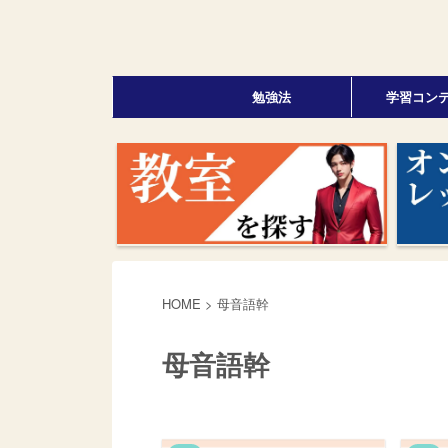
勉強法
学習コン
HOME
>
母音語幹
母音語幹